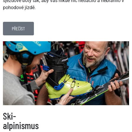
sjezdové boty tak, aby vás nikde nic netlačilo a nebránilo v
pohodové jízdě.
PŘEČÍST
Ski-
alpinismus