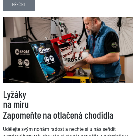
PŘEČÍST
Lyžáky
na míru
Zapomeňte na otlačená chodidla
Udělejte svým nohám radost a nechte si u nás seřídit