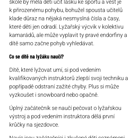
škole by měla děti učit lásku ke sportu a vést je
k přirozenému pohybu, bohužel spousta učitelů
klade důraz na nějaká nesmyslná čísla a časy,
které děti jen odradí. Lyžařský výcvik v kolektivu
kamarádů, ale může vyplavit ty pravé endorfiny a
dítě samo začne pohyb vyhledávat.
Co se dítě na lyžáku naučí?
Dítě, které lyžovat umí, si pod vedením
kvalifikovaných instruktorů zlepší svoji techniku a
popřípadě odstraní zažité chyby. Plus si může
vyzkoušet i snowboard nebo opačně.
Úplný začátečník se naučí pečovat o lyžařskou
výstroj a pod vedením instruktora dělá první
krůčky na sjezdovce.
Navíc jsou začátečníci i zkušené děti seznámeni