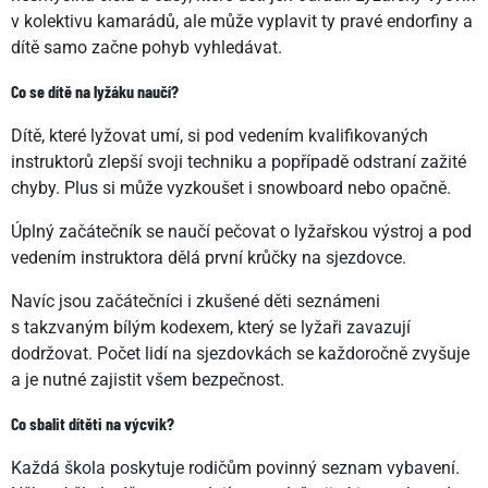
v kolektivu kamarádů, ale může vyplavit ty pravé endorfiny a
dítě samo začne pohyb vyhledávat.
Co se dítě na lyžáku naučí?
Dítě, které lyžovat umí, si pod vedením kvalifikovaných
instruktorů zlepší svoji techniku a popřípadě odstraní zažité
chyby. Plus si může vyzkoušet i snowboard nebo opačně.
Úplný začátečník se naučí pečovat o lyžařskou výstroj a pod
vedením instruktora dělá první krůčky na sjezdovce.
Navíc jsou začátečníci i zkušené děti seznámeni
s takzvaným bílým kodexem, který se lyžaři zavazují
dodržovat. Počet lidí na sjezdovkách se každoročně zvyšuje
a je nutné zajistit všem bezpečnost.
Co sbalit dítěti na výcvik?
Každá škola poskytuje rodičům povinný seznam vybavení.