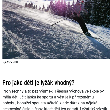
Lyžování
Pro jaké děti je lyžák vhodný?
Pro všechny a to bez výjimek. Tělesná výchova ve škole by
měla děti učit lásku ke sportu a vést je k přirozenému
pohybu, bohužel spousta učitelů klade důraz na nějaká
nesmyslná čísla a časy, které děti jen odradí. Lyžařský výcvik